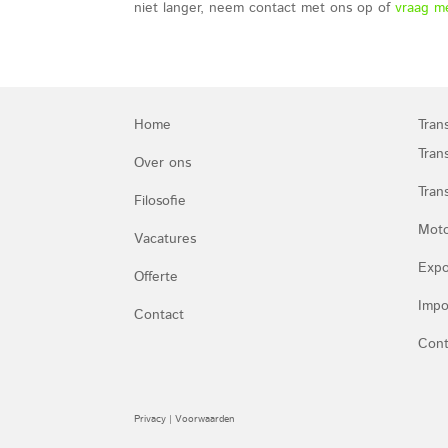
niet langer, neem contact met ons op of
vraag m
Home
Tran
Trans
Over ons
Tran
Filosofie
Moto
Vacatures
Expor
Offerte
Impor
Contact
Cont
Privacy
|
Voorwaarden