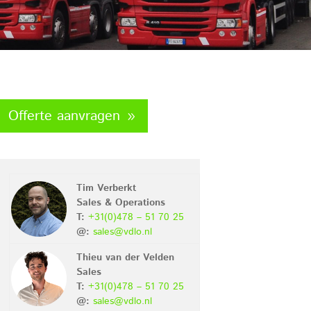
over ons
filosofie
vacatures
nieuws
Offerte aanvragen
contact
Tim Verberkt
Sales & Operations
T:
+31(0)478 – 51 70 25
@:
sales@vdlo.nl
Thieu van der Velden
Sales
T:
+31(0)478 – 51 70 25
@:
sales@vdlo.nl