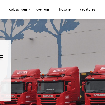
oplossingen
over ons
filosofie
vacatures
E
t