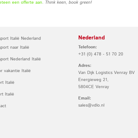
eteen een offerte aan
.
Think keen, book green!
Nederland
sport Italië Nederland
Telefoon:
port naar Italië
+31 (0) 478 - 51 70 20
sport Nederland Italië
Adres:
r vakantie Italië
Van Dijk Logistics Venray BV
Energieweg 21,
t Italië
5804CE Venray
t Italië
Email:
sales@vdlo.nl
act