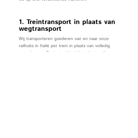
1. Treintransport in plaats van
wegtransport
Wij transporteren goederen van en naar onze
railhubs in Italië per trein in plaats van volledig
over de weg. De trein rijdt elektrisch, terwijl
vrachtauto’s vaak nog op diesel rijden, een
belastende stof voor het milieu. Ook komt bij
vrachtverkeer over de weg veel CO
vrij, omdat
2
internationaal vrachtverkeer meestal niet elektrisch
is. Het is dan ook veel minder milieubelastend om
goederen de grootste transportafstand te laten
afleggen over het spoor in plaats van over de
weg.
Alleen voor de “last mile” zetten we vrachtauto’s
in.
Dat scheelt veel kilometers over de weg en
daarmee heel veel CO
-uitstoot
. En aangezien
2