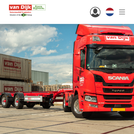
Hi there!
Klanten
Personeel
Nederlands
home
oplossingen