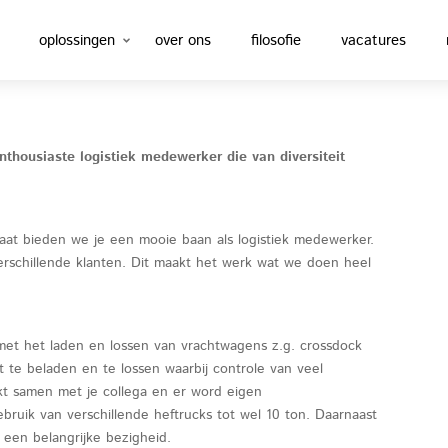
oplossingen
over ons
filosofie
vacatures
thousiaste logistiek medewerker die van diversiteit
estaat bieden we je een mooie baan als logistiek medewerker.
erschillende klanten. Dit maakt het werk wat we doen heel
 met het laden en lossen van vrachtwagens z.g. crossdock
st te beladen en te lossen waarbij controle van veel
rkt samen met je collega en er word eigen
bruik van verschillende heftrucks tot wel 10 ton. Daarnaast
 een belangrijke bezigheid.