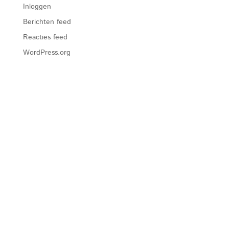
Inloggen
Berichten feed
Reacties feed
WordPress.org
Home
Over ons
Filosofie
Vacatures
Offerte
Contact
Transport Italië Nederland
Transport naar Italië
Transport Nederland Italië
Motor vakantie Italië