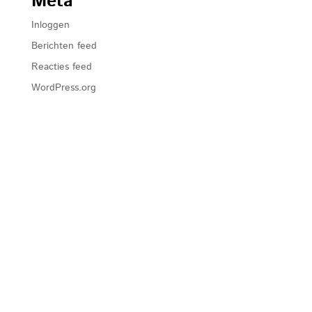
Meta
Inloggen
Berichten feed
Reacties feed
WordPress.org
Home
Over ons
Filosofie
Vacatures
Offerte
Contact
Transport Italië Nederland
Transport naar Italië
Transport Nederland Italië