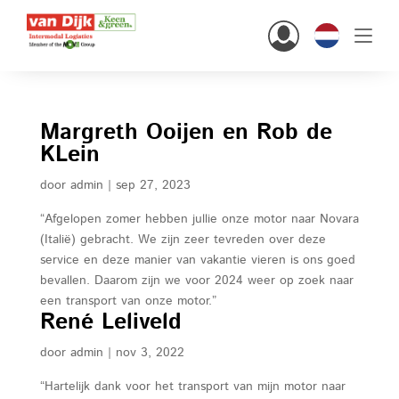
Hi there!
Margreth Ooijen en Rob de
KLein
Klanten
door
admin
|
sep 27, 2023
Personeel
“Afgelopen zomer hebben jullie onze motor naar Novara
Nederlands
(Italië) gebracht. We zijn zeer tevreden over deze
service en deze manier van vakantie vieren is ons goed
bevallen. Daarom zijn we voor 2024 weer op zoek naar
een transport van onze motor.”
René Leliveld
home
door
admin
|
nov 3, 2022
oplossingen
“Hartelijk dank voor het transport van mijn motor naar