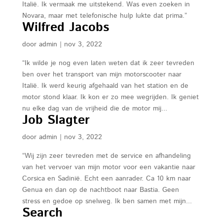
Italië. Ik vermaak me uitstekend. Was even zoeken in
over ons
Novara, maar met telefonische hulp lukte dat prima.”
filosofie
Wilfred Jacobs
vacatures
door
admin
|
nov 3, 2022
nieuws
“Ik wilde je nog even laten weten dat ik zeer tevreden
contact
ben over het transport van mijn motorscooter naar
Italië. Ik werd keurig afgehaald van het station en de
motor stond klaar. Ik kon er zo mee wegrijden. Ik geniet
nu elke dag van de vrijheid die de motor mij...
Job Slagter
door
admin
|
nov 3, 2022
“Wij zijn zeer tevreden met de service en afhandeling
van het vervoer van mijn motor voor een vakantie naar
Corsica en Sadinië. Echt een aanrader. Ca 10 km naar
Genua en dan op de nachtboot naar Bastia. Geen
stress en gedoe op snelweg. Ik ben samen met mijn...
Search